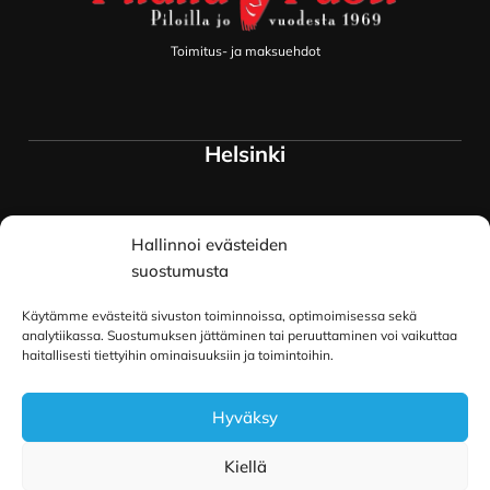
Toimitus- ja maksuehdot
Helsinki
Myymälä ja keskusvarasto
Hallinnoi evästeiden
Siltavuorenranta 18
00170 Helsinki
suostumusta
Lue lisää
Käytämme evästeitä sivuston toiminnoissa, optimoimisessa sekä
Oulu
analytiikassa. Suostumuksen jättäminen tai peruuttaminen voi vaikuttaa
haitallisesti tiettyihin ominaisuuksiin ja toimintoihin.
Kauppurienkatu 34
Hyväksy
90100 Oulu
Lue lisää
Kiellä