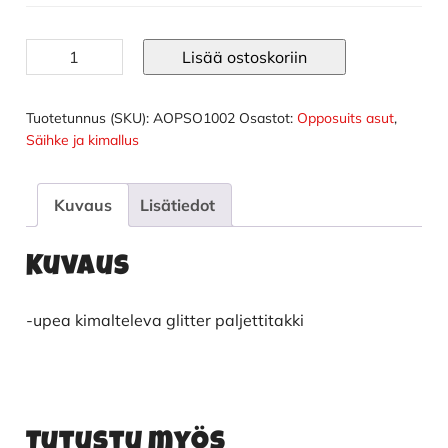
Kultainen
Lisää ostoskoriin
takki
määrä
Tuotetunnus (SKU):
AOPSO1002
Osastot:
Opposuits asut
,
Säihke ja kimallus
Kuvaus
Lisätiedot
Kuvaus
-upea kimalteleva glitter paljettitakki
Tutustu myös