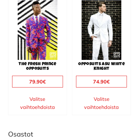
Tällä
Tällä
tuotteella
tuotteella
on
on
useampi
useampi
muunnelma.
muunnelma.
Voit
Voit
tehdä
tehdä
valinnat
valinnat
The Fresh Prince
Opposuits asu White
tuotteen
tuotteen
Opposuits
Knight
sivulla.
sivulla.
79.90
€
74.90
€
Valitse
Valitse
vaihtoehdoista
vaihtoehdoista
Osastot
Ensisijainen