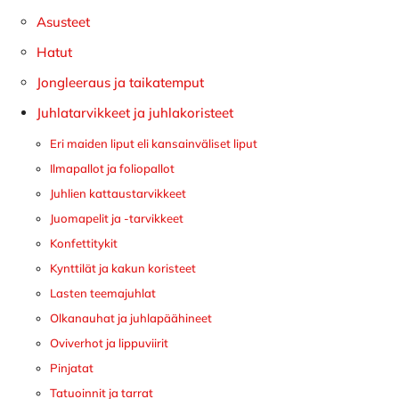
sivupalkki
Asusteet
Hatut
Jongleeraus ja taikatemput
Juhlatarvikkeet ja juhlakoristeet
Eri maiden liput eli kansainväliset liput
Ilmapallot ja foliopallot
Juhlien kattaustarvikkeet
Juomapelit ja -tarvikkeet
Konfettitykit
Kynttilät ja kakun koristeet
Lasten teemajuhlat
Olkanauhat ja juhlapäähineet
Oviverhot ja lippuviirit
Pinjatat
Tatuoinnit ja tarrat