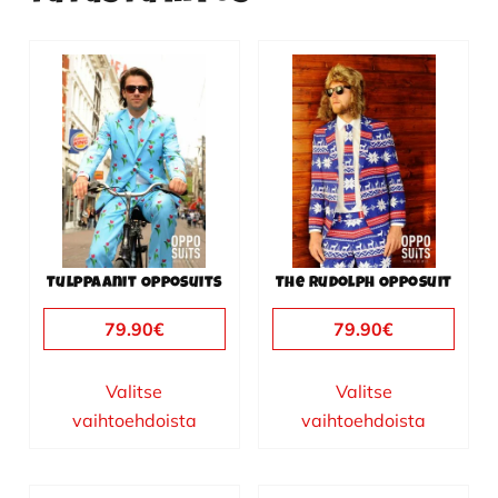
Tällä
Tällä
tuotteella
tuotteella
on
on
useampi
useampi
muunnelma.
muunnelma.
Voit
Voit
tehdä
tehdä
valinnat
valinnat
Tulppaanit Opposuits
The Rudolph Opposuit
tuotteen
tuotteen
sivulla.
sivulla.
79.90
€
79.90
€
Valitse
Valitse
vaihtoehdoista
vaihtoehdoista