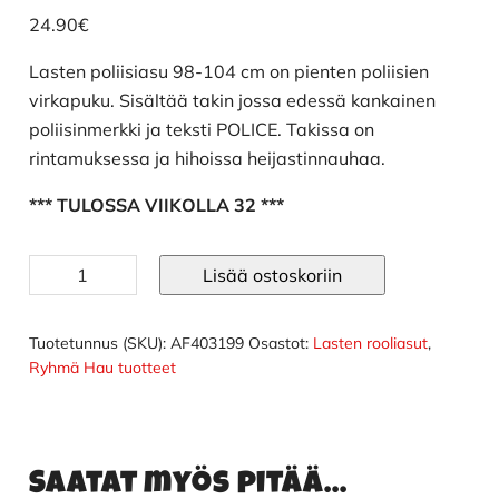
24.90
€
Lasten poliisiasu 98-104 cm on pienten poliisien
virkapuku. Sisältää takin jossa edessä kankainen
poliisinmerkki ja teksti POLICE. Takissa on
rintamuksessa ja hihoissa heijastinnauhaa.
*** TULOSSA VIIKOLLA 32 ***
Lasten
Lisää ostoskoriin
poliisiasu
98-
104
Tuotetunnus (SKU):
AF403199
Osastot:
Lasten rooliasut
,
cm
Ryhmä Hau tuotteet
määrä
Saatat myös pitää...