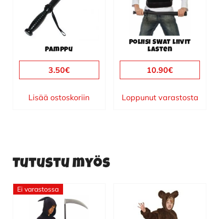
Poliisi SWAT liivit
Pamppu
lasten
3.50
€
10.90
€
Lisää ostoskoriin
Loppunut varastosta
Tutustu myös
Ei varastossa
Tällä
Tällä
tuotteella
tuotteella