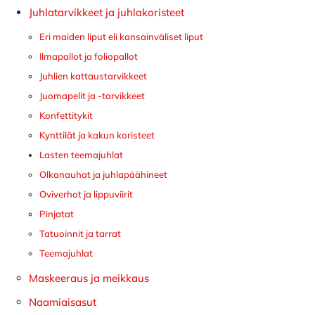
Juhlatarvikkeet ja juhlakoristeet
Eri maiden liput eli kansainväliset liput
Ilmapallot ja foliopallot
Juhlien kattaustarvikkeet
Juomapelit ja -tarvikkeet
Konfettitykit
Kynttilät ja kakun koristeet
Lasten teemajuhlat
Olkanauhat ja juhlapäähineet
Oviverhot ja lippuviirit
Pinjatat
Tatuoinnit ja tarrat
Teemajuhlat
Maskeeraus ja meikkaus
Naamiaisasut