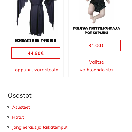
muunnelma.
Voit
tehdä
valinnat
Tuleva yritysjohtaja
tuotteen
potkupuku
sivulla.
Scream asu teinien
31.00
€
44.90
€
Valitse
Loppunut varastosta
vaihtoehdoista
Osastot
Ensisijainen
sivupalkki
Asusteet
Hatut
Jongleeraus ja taikatemput