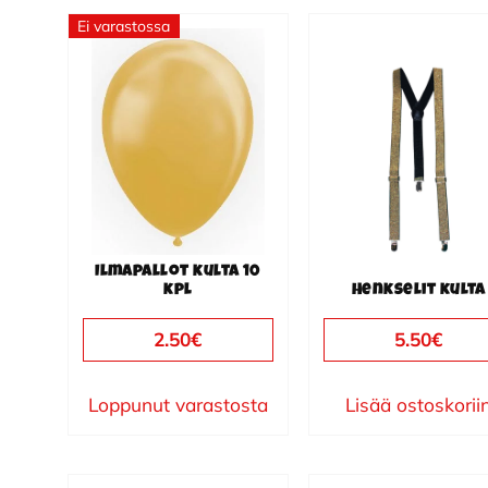
Ei varastossa
Ilmapallot kulta 10
kpl
Henkselit kulta
2.50
€
5.50
€
Loppunut varastosta
Lisää ostoskorii