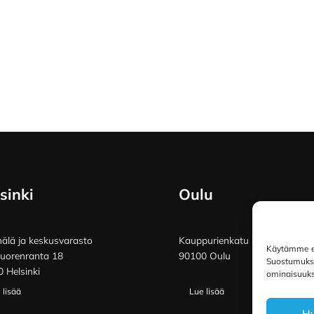
sinki
Oulu
lä ja keskusvarasto
Kauppurienkatu 34
Käytämme ev
vuorenranta 18
90100 Oulu
Suostumuksen
 Helsinki
ominaisuuksi
 lisää
Lue lisää
H