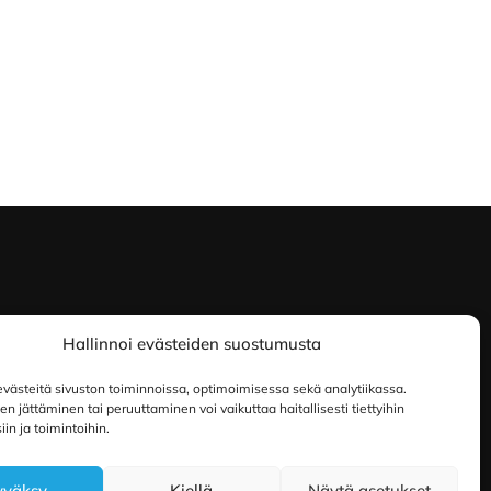
Hallinnoi evästeiden suostumusta
ästeitä sivuston toiminnoissa, optimoimisessa sekä analytiikassa.
 jättäminen tai peruuttaminen voi vaikuttaa haitallisesti tiettyihin
in ja toimintoihin.
yväksy
Kiellä
Näytä asetukset