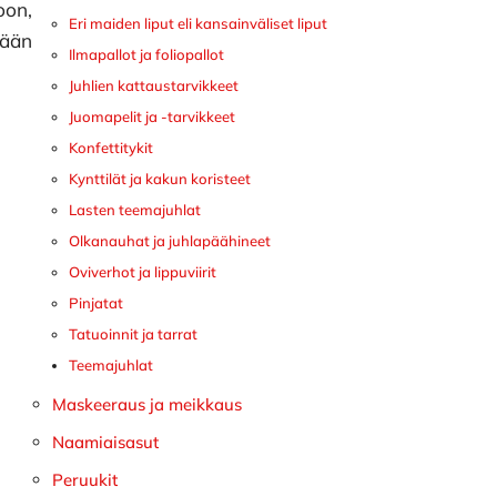
oon,
Eri maiden liput eli kansainväliset liput
vään
Ilmapallot ja foliopallot
Juhlien kattaustarvikkeet
Juomapelit ja -tarvikkeet
Konfettitykit
Kynttilät ja kakun koristeet
Lasten teemajuhlat
Olkanauhat ja juhlapäähineet
Oviverhot ja lippuviirit
Pinjatat
Tatuoinnit ja tarrat
t
Teemajuhlat
Maskeeraus ja meikkaus
Naamiaisasut
Peruukit