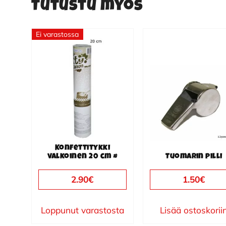
Tutustu myös
Ei varastossa
Konfettitykki
valkoinen 20 cm #
Tuomarin pilli
2.90
€
1.50
€
Loppunut varastosta
Lisää ostoskorii