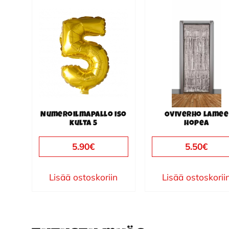
Numeroilmapallo iso
Oviverho lamee
kulta 5
hopea
5.90
€
5.50
€
Lisää ostoskoriin
Lisää ostoskorii