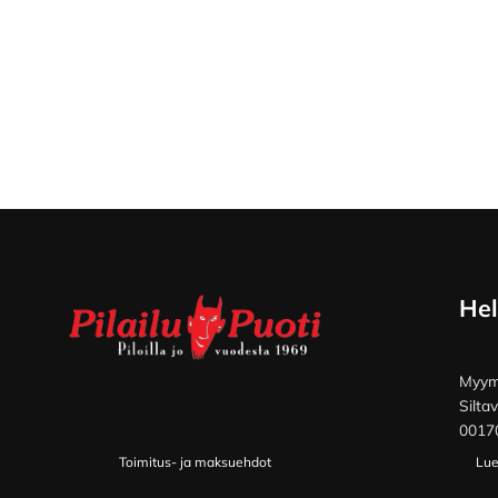
Footer
Hel
Myymä
Silta
00170
Toimitus- ja maksuehdot
Lue