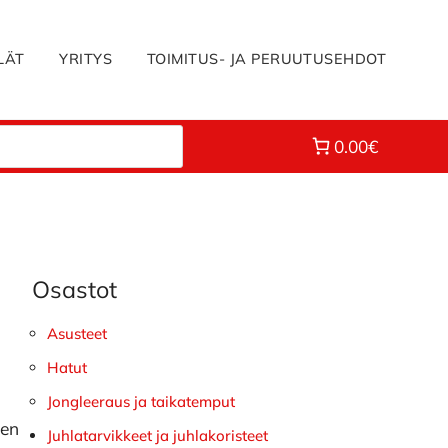
LÄT
YRITYS
TOIMITUS- JA PERUUTUSEHDOT
0.00€
Osastot
Ensisijainen
sivupalkki
Asusteet
Hatut
Jongleeraus ja taikatemput
een
Juhlatarvikkeet ja juhlakoristeet