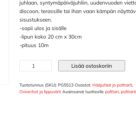
juhlaan, syntymäpäiväjuhliin, uudenvuoden viett
discoon, terassille tai ihan vaan kämpän näyttä
sisustukseen.
-sopii ulos ja sisälle
-lipun koko 20 cm x 30cm
-pituus 10m
Lippusiima
Lisää ostoskoriin
kulta
määrä
Tuotetunnus (SKU):
PG5513
Osastot:
Hääjuhlat ja polttarit
,
Oviverhot ja lippuviirit
Avainsanat tuotteelle
polttari
,
polttari