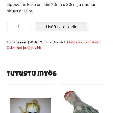
Lippuviirin koko on noin 20cm x 30cm ja nauhan
pituus n. 10m.
Lippusiima
Lisää ostoskoriin
oranssi
10m
määrä
Tuotetunnus (SKU):
PG5502
Osastot:
Halloween koristeet
,
Oviverhot ja lippuviirit
Tutustu myös