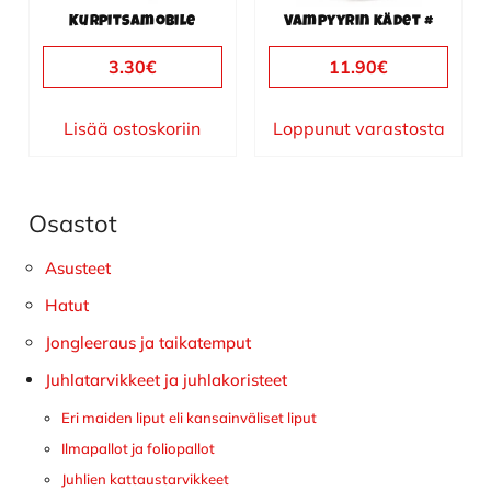
Kurpitsamobile
Vampyyrin kädet #
3.30
€
11.90
€
Lisää ostoskoriin
Loppunut varastosta
Osastot
Ensisijainen
sivupalkki
Asusteet
Hatut
Jongleeraus ja taikatemput
Juhlatarvikkeet ja juhlakoristeet
Eri maiden liput eli kansainväliset liput
Ilmapallot ja foliopallot
Juhlien kattaustarvikkeet