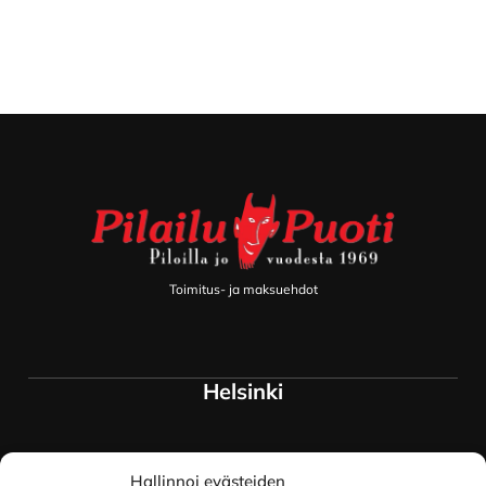
Footer
Toimitus- ja maksuehdot
Helsinki
Myymälä ja keskusvarasto
Hallinnoi evästeiden
Siltavuorenranta 18