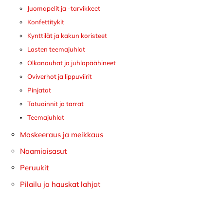
Juomapelit ja -tarvikkeet
Konfettitykit
Kynttilät ja kakun koristeet
Lasten teemajuhlat
Olkanauhat ja juhlapäähineet
Oviverhot ja lippuviirit
Pinjatat
Tatuoinnit ja tarrat
Teemajuhlat
Maskeeraus ja meikkaus
Naamiaisasut
Peruukit
Pilailu ja hauskat lahjat