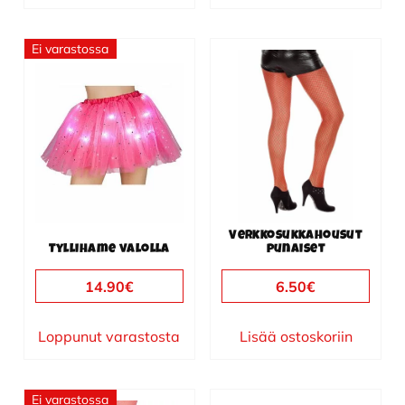
Ei varastossa
Verkkosukkahousut
Tyllihame valolla
punaiset
14.90
€
6.50
€
Loppunut varastosta
Lisää ostoskoriin
Ei varastossa