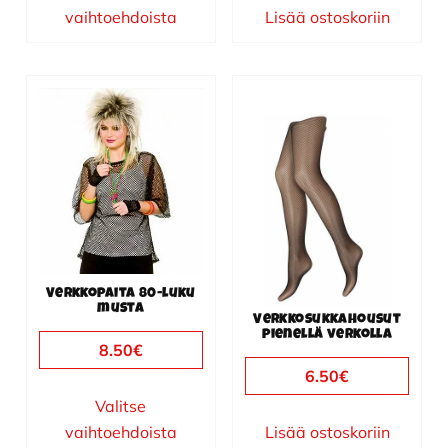
vaihtoehdoista
Lisää ostoskoriin
Tällä
tuotteella
on
useampi
muunnelma.
Voit
tehdä
valinnat
Verkkopaita 80-luku
tuotteen
musta
Verkkosukkahousut
sivulla.
pienellä verkolla
8.50
€
6.50
€
Valitse
vaihtoehdoista
Lisää ostoskoriin