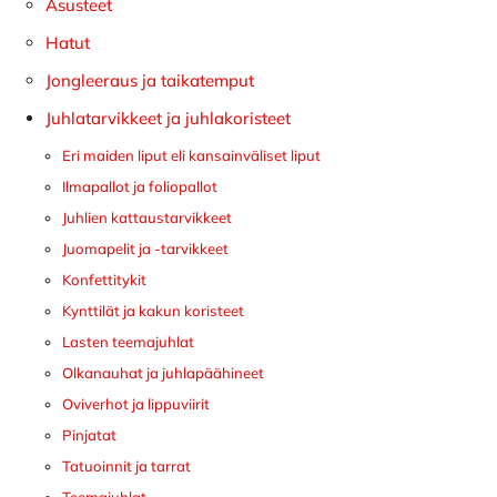
Asusteet
Hatut
Jongleeraus ja taikatemput
Juhlatarvikkeet ja juhlakoristeet
Eri maiden liput eli kansainväliset liput
Ilmapallot ja foliopallot
Juhlien kattaustarvikkeet
Juomapelit ja -tarvikkeet
Konfettitykit
Kynttilät ja kakun koristeet
Lasten teemajuhlat
Olkanauhat ja juhlapäähineet
Oviverhot ja lippuviirit
Pinjatat
Tatuoinnit ja tarrat