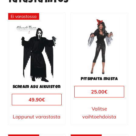
Tutustu myös
Ei varastossa
Tällä
tuotteella
on
useampi
muunnelma.
Voit
tehdä
valinnat
Pitsipaita musta
tuotteen
Scream asu aikuisten
sivulla.
25.00
€
49.90
€
Valitse
Loppunut varastosta
vaihtoehdoista