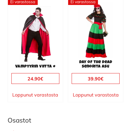
Ei varastossa
Ei varastossa
Tällä
tuotteella
on
useampi
muunnelma.
Voit
tehdä
valinnat
Day of the dead
tuotteen
Vampyyrin viitta #
senorita asu
sivulla.
24.90
€
39.90
€
Loppunut varastosta
Loppunut varastosta
Osastot
Ensisijainen
sivupalkki