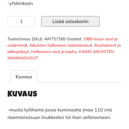
-yhdenkoon
Musta
Lisää ostoskoriin
tutu
tyllihame
määrä
Tuotetunnus (SKU):
AWTS7165
Osastot:
1980-luvun asut ja
uudemmat
,
Aikuisten halloween naamiaisasut
,
Alushameet ja
pikkupöksyt
,
Halloween asut ja kauhu
,
KAIKKI AIKUISTEN
NAAMIAISASUT
Kuvaus
Kuvaus
-musta tyllihame jossa kuminauha (max 110 cm)
naamiaisasuun lisukkeeksi tai ihan sellaisenaan.