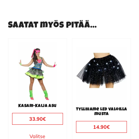
Saatat myös pitää...
Tällä
tuotteella
on
useampi
muunnelma.
Voit
tehdä
valinnat
Kasari-Kaija asu
tuotteen
Tyllihame LED valoilla
musta
sivulla.
33.90
€
14.90
€
Valitse