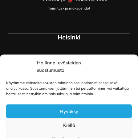
Toimitus- ja maksuehdot
Helsinki
Myymälä ja keskusvarasto
Hallinnoi evästeiden
Siltavuorenranta 18
00170 Helsinki
suostumusta
Lue lisää
Käytämme evästeitä sivuston toiminnoissa, optimoimisessa sekä
Oulu
analytiikassa. Suostumuksen jättäminen tai peruuttaminen voi vaikuttaa
haitallisesti tiettyihin ominaisuuksiin ja toimintoihin.
Kauppurienkatu 34
Hyväksy
90100 Oulu
Lue lisää
Kiellä