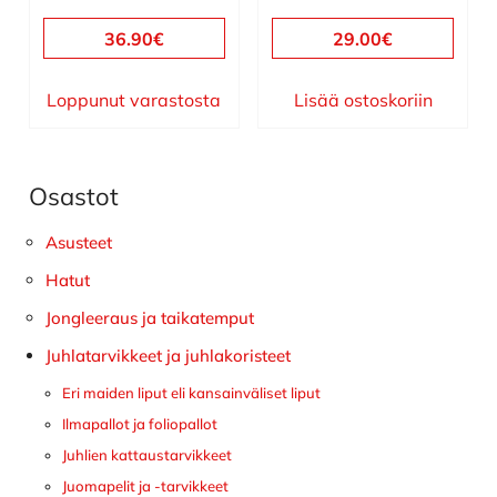
36.90
€
29.00
€
Loppunut varastosta
Lisää ostoskoriin
Osastot
Ensisijainen
sivupalkki
Asusteet
Hatut
Jongleeraus ja taikatemput
Juhlatarvikkeet ja juhlakoristeet
Eri maiden liput eli kansainväliset liput
Ilmapallot ja foliopallot
Juhlien kattaustarvikkeet
Juomapelit ja -tarvikkeet