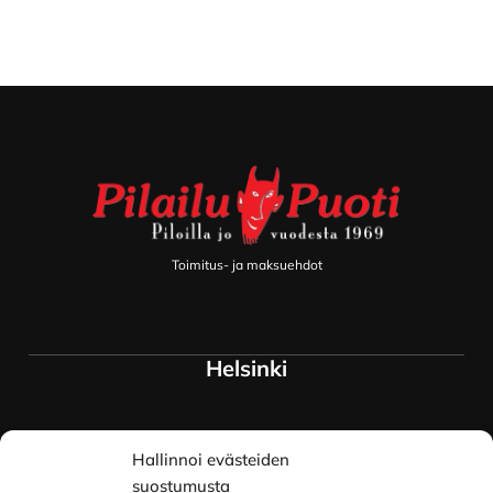
Footer
Toimitus- ja maksuehdot
Helsinki
Myymälä ja keskusvarasto
Hallinnoi evästeiden
Siltavuorenranta 18
00170 Helsinki
suostumusta