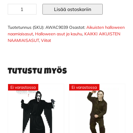
Musta
Lisää ostoskoriin
viitta
määrä
Tuotetunnus (SKU):
AWAC9039
Osastot:
Aikuisten halloween
naamiaisasut
,
Halloween asut ja kauhu
,
KAIKKI AIKUISTEN
NAAMIAISASUT
,
Viitat
Tutustu myös
Ei varastossa
Ei varastossa