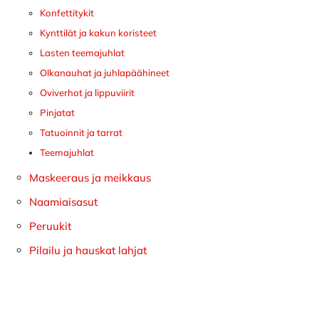
Konfettitykit
Kynttilät ja kakun koristeet
Lasten teemajuhlat
Olkanauhat ja juhlapäähineet
Oviverhot ja lippuviirit
Pinjatat
Tatuoinnit ja tarrat
Teemajuhlat
Maskeeraus ja meikkaus
Naamiaisasut
Peruukit
Pilailu ja hauskat lahjat