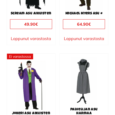
Scream asu aikuisten
Michael Myers asu #
49.90
€
64.90
€
Loppunut varastosta
Loppunut varastosta
Ei varastossa
Palvelijan asu
Jokeri asu aikuisten
harmaa