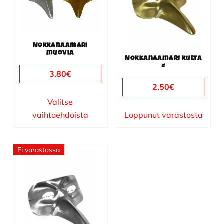
useampi
muunnelma.
Voit
tehdä
Nokkanaamari
valinnat
muovia
Nokkanaamari kulta
tuotteen
#
3.80
€
sivulla.
2.50
€
Valitse
vaihtoehdoista
Loppunut varastosta
Ei varastossa