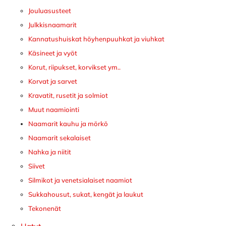
Jouluasusteet
Julkkisnaamarit
Kannatushuiskat höyhenpuuhkat ja viuhkat
Käsineet ja vyöt
Korut, riipukset, korvikset ym..
Korvat ja sarvet
Kravatit, rusetit ja solmiot
Muut naamiointi
Naamarit kauhu ja mörkö
Naamarit sekalaiset
Nahka ja niitit
Siivet
Silmikot ja venetsialaiset naamiot
Sukkahousut, sukat, kengät ja laukut
Tekonenät