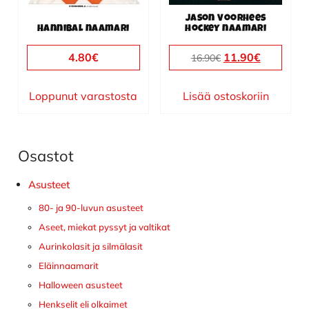
Jason Voorhees
Hannibal naamari
hockey naamari
Alkuperäinen
Nykyine
4.80
€
11.90
€
16.90
€
hinta
hinta
oli:
on:
Loppunut varastosta
Lisää ostoskoriin
16.90€.
11.90€.
Osastot
Ensisijainen
sivupalkki
Asusteet
80- ja 90-luvun asusteet
Aseet, miekat pyssyt ja valtikat
Aurinkolasit ja silmälasit
Eläinnaamarit
Halloween asusteet
Henkselit eli olkaimet