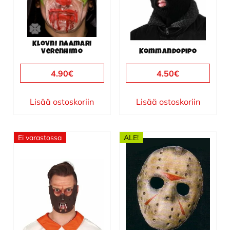
Klovni naamari
Verenhimo
Kommandopipo
4.90
€
4.50
€
Lisää ostoskoriin
Lisää ostoskoriin
Ei varastossa
ALE!