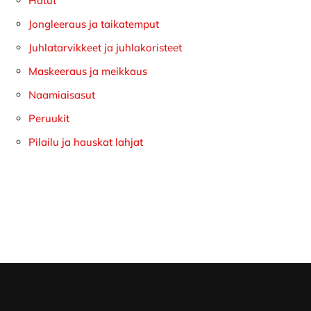
Hatut
Jongleeraus ja taikatemput
Juhlatarvikkeet ja juhlakoristeet
Maskeeraus ja meikkaus
Naamiaisasut
Peruukit
Pilailu ja hauskat lahjat
Footer