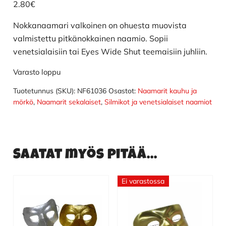
2.80
€
Nokkanaamari valkoinen on ohuesta muovista
valmistettu pitkänokkainen naamio. Sopii
venetsialaisiin tai Eyes Wide Shut teemaisiin juhliin.
Varasto loppu
Tuotetunnus (SKU):
NF61036
Osastot:
Naamarit kauhu ja
mörkö
,
Naamarit sekalaiset
,
Silmikot ja venetsialaiset naamiot
Saatat myös pitää...
Ei varastossa
Tällä
tuotteella
on