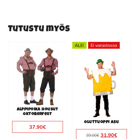
Tutustu myös
ALE!
Ei varastossa
Tällä
tuotteella
on
useampi
muunnelma.
Voit
tehdä
valinnat
Alppipoika housut
tuotteen
Oktoberfest
sivulla.
Oluttuoppi asu
37.90
€
Alkuperäinen
Nykyine
31.90
€
39.00
€