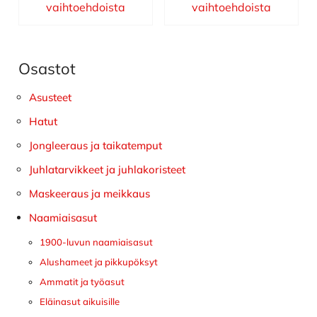
vaihtoehdoista
vaihtoehdoista
Osastot
Ensisijainen
sivupalkki
Asusteet
Hatut
Jongleeraus ja taikatemput
Juhlatarvikkeet ja juhlakoristeet
Maskeeraus ja meikkaus
Naamiaisasut
1900-luvun naamiaisasut
Alushameet ja pikkupöksyt
Ammatit ja työasut
Eläinasut aikuisille