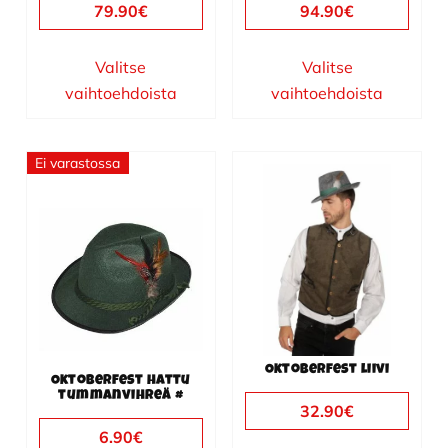
79.90
€
94.90
€
Valitse
Valitse
vaihtoehdoista
vaihtoehdoista
Ei varastossa
Tällä
tuotteella
on
useampi
muunnelma.
Voit
tehdä
valinnat
Oktoberfest liivi
tuotteen
Oktoberfest hattu
tummanvihreä #
sivulla.
32.90
€
6.90
€