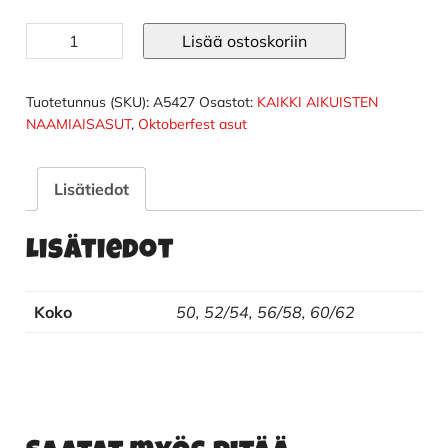
Oktoberfest
Lisää ostoskoriin
housut
lyhyet
ruskeat
Tuotetunnus (SKU):
A5427
Osastot:
KAIKKI AIKUISTEN
määrä
NAAMIAISASUT
,
Oktoberfest asut
Lisätiedot
Lisätiedot
Koko
50, 52/54, 56/58, 60/62