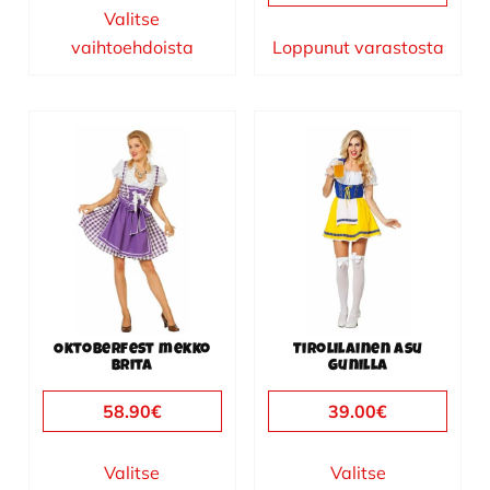
hinta
hinta
Valitse
oli:
on:
vaihtoehdoista
Loppunut varastosta
39.00€.
31.90€.
Tällä
Tällä
tuotteella
tuotteella
on
on
useampi
useampi
muunnelma.
muunnelma.
Voit
Voit
tehdä
tehdä
valinnat
valinnat
Oktoberfest mekko
Tirolilainen asu
tuotteen
tuotteen
Brita
Gunilla
sivulla.
sivulla.
58.90
€
39.00
€
Valitse
Valitse