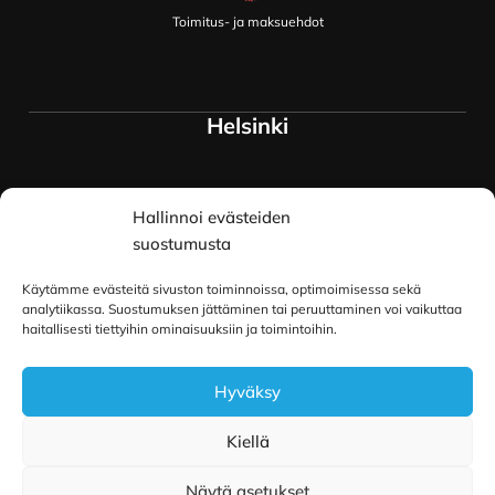
Toimitus- ja maksuehdot
Helsinki
Myymälä ja keskusvarasto
Hallinnoi evästeiden
Siltavuorenranta 18
00170 Helsinki
suostumusta
Lue lisää
Käytämme evästeitä sivuston toiminnoissa, optimoimisessa sekä
Oulu
analytiikassa. Suostumuksen jättäminen tai peruuttaminen voi vaikuttaa
haitallisesti tiettyihin ominaisuuksiin ja toimintoihin.
Kauppurienkatu 34
Hyväksy
90100 Oulu
Lue lisää
Kiellä
Näytä asetukset