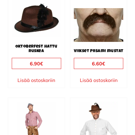
Oktoberfest hattu
ruskea
Viikset Piisami mustat
6.90
€
6.60
€
Lisää ostoskoriin
Lisää ostoskoriin
Tällä
Tällä
tuotteella
tuotteella
on
on
useampi
useampi