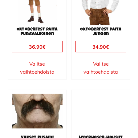
muunnelma.
muunnelma.
Voit
Voit
tehdä
tehdä
valinnat
valinnat
Oktoberfest paita
Oktoberfest paita
tuotteen
tuotteen
punavalkoinen
Jurgen
sivulla.
sivulla.
36.90
€
34.90
€
Valitse
Valitse
vaihtoehdoista
vaihtoehdoista
Viikset Piisami
Lederhosen-housut