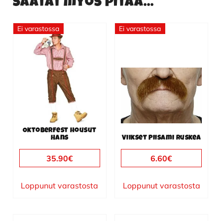
Saatat myös pitää...
Ei varastossa
Ei varastossa
Tällä
tuotteella
on
useampi
muunnelma.
Voit
tehdä
valinnat
Oktoberfest housut
tuotteen
Hans
Viikset Piisami ruskea
sivulla.
35.90
€
6.60
€
Loppunut varastosta
Loppunut varastosta