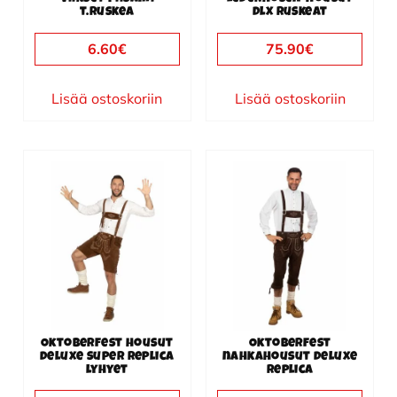
t.ruskea
dlx ruskeat
6.60
€
75.90
€
Lisää ostoskoriin
Lisää ostoskoriin
Tällä
Tällä
tuotteella
tuotteella
on
on
useampi
useampi
muunnelma.
muunnelma.
Voit
Voit
tehdä
tehdä
valinnat
valinnat
Oktoberfest housut
Oktoberfest
tuotteen
tuotteen
deluxe super replica
nahkahousut deluxe
lyhyet
replica
sivulla.
sivulla.