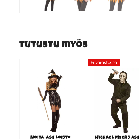
Tutustu myös
Ei varastossa
Tällä
tuotteella
on
useampi
muunnelma.
Voit
tehdä
valinnat
tuotteen
Noita-asu Loisto
Michael Myers asu