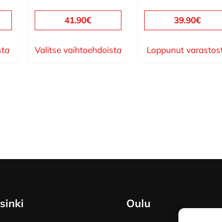
sivulla.
sivulla.
41.90
€
39.90
€
sta
Valitse vaihtoehdoista
Loppunut varastos
sinki
Oulu