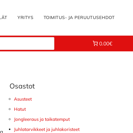
LÄT
YRITYS
TOIMITUS- JA PERUUTUSEHDOT
0.00€
Osastot
Ensisijainen
sivupalkki
Asusteet
Hatut
Jongleeraus ja taikatemput
Juhlatarvikkeet ja juhlakoristeet
ka