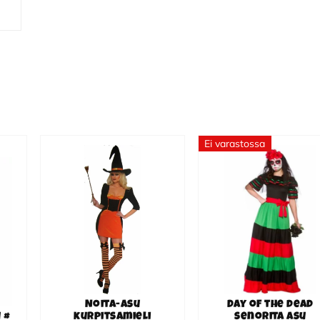
Ei varastossa
Tällä
Tällä
tuotteella
tuotteella
on
on
useampi
useampi
muunnelma.
muunnelma.
Voit
Voit
tehdä
tehdä
valinnat
valinnat
Noita-asu
Day of the dead
tuotteen
tuotteen
 #
kurpitsamieli
senorita asu