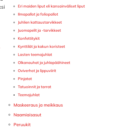
ksi
Eri maiden liput eli kansainväliset liput
a
Ilmapallot ja foliopallot
Juhlien kattaustarvikkeet
Juomapelit ja -tarvikkeet
Konfettitykit
Kynttilät ja kakun koristeet
n
Lasten teemajuhlat
Olkanauhat ja juhlapäähineet
Oviverhot ja lippuviirit
Pinjatat
Tatuoinnit ja tarrat
Teemajuhlat
Maskeeraus ja meikkaus
Naamiaisasut
Peruukit