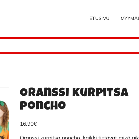
ETUSIVU
MYYMÄ
Oranssi kurpitsa
poncho
16.90
€
Oranssi kurpitsa poncho, kaikki tietävät mikä ai