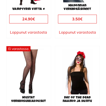
Madonnan
Vampyyrin viitta #
verkkokäsineet
24.90
€
3.50
€
Loppunut varastosta
Loppunut varastosta
Ei varastossa
Mustat
Day of the dead
verkkosukkahousut
naamio ja huntu