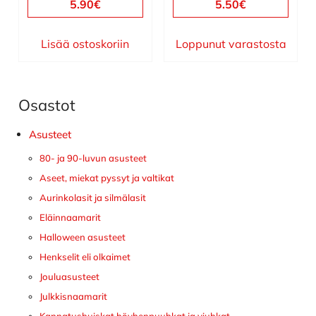
5.90
€
5.50
€
Lisää ostoskoriin
Loppunut varastosta
Osastot
Ensisijainen
sivupalkki
Asusteet
80- ja 90-luvun asusteet
Aseet, miekat pyssyt ja valtikat
Aurinkolasit ja silmälasit
Eläinnaamarit
Halloween asusteet
Henkselit eli olkaimet
Jouluasusteet
Julkkisnaamarit