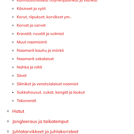
Kannatushuiskat höyhenpuuhkat ja viuhkat
Käsineet ja vyöt
Korut, riipukset, korvikset ym..
Korvat ja sarvet
Kravatit, rusetit ja solmiot
Muut naamiointi
Naamarit kauhu ja mörkö
Naamarit sekalaiset
Nahka ja niitit
Siivet
Silmikot ja venetsialaiset naamiot
Sukkahousut, sukat, kengät ja laukut
Tekonenät
Hatut
Jongleeraus ja taikatemput
Juhlatarvikkeet ja juhlakoristeet