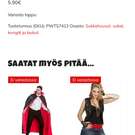
5.90
€
Varasto loppu
Tuotetunnus (SKU):
PWTS7413
Osasto:
Sukkahousut, sukat,
kengät ja laukut
Saatat myös pitää...
Ei varastossa
Ei varastossa