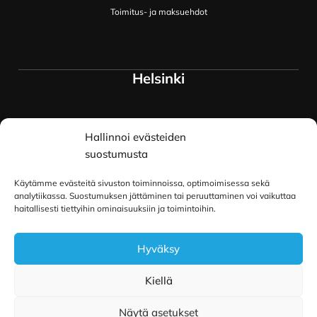
Toimitus- ja maksuehdot
Helsinki
Myymälä ja keskusvarasto
Hallinnoi evästeiden
Siltavuorenranta 18
00170 Helsinki
suostumusta
Lue lisää
Käytämme evästeitä sivuston toiminnoissa, optimoimisessa sekä
Oulu
analytiikassa. Suostumuksen jättäminen tai peruuttaminen voi vaikuttaa
haitallisesti tiettyihin ominaisuuksiin ja toimintoihin.
Kauppurienkatu 34
Hyväksy
90100 Oulu
Lue lisää
Kiellä
Näytä asetukset