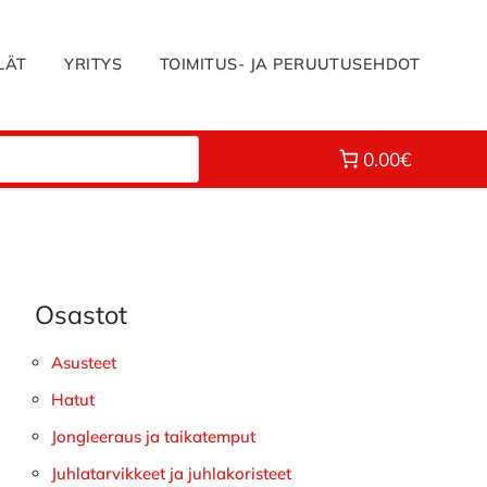
LÄT
YRITYS
TOIMITUS- JA PERUUTUSEHDOT
0.00€
Osastot
Ensisijainen
sivupalkki
Asusteet
Hatut
Jongleeraus ja taikatemput
Juhlatarvikkeet ja juhlakoristeet