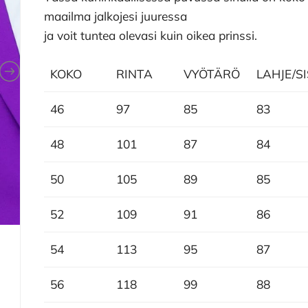
maailma jalkojesi juuressa
ja voit tuntea olevasi kuin oikea prinssi.
KOKO
RINTA
VYÖTÄRÖ
LAHJE/S
46
97
85
83
48
101
87
84
50
105
89
85
52
109
91
86
54
113
95
87
56
118
99
88