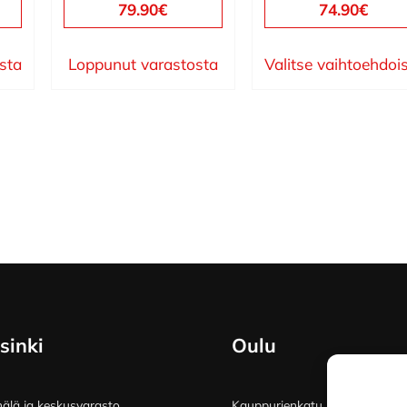
79.90
€
74.90
€
ista
Loppunut varastosta
Valitse vaihtoehdoi
sinki
Oulu
lä ja keskusvarasto
Kauppurienkatu 34