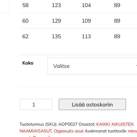
58
123
104
89
60
129
109
89
62
135
113
89
Koko
Purple
Lisää ostoskoriin
Prince
Opposuits
asu
Tuotetunnus (SKU):
AOP0027
Osastot:
KAIKKI AIKUISTEN
NAAMIAISASUT
,
Opposuits asut
Avainsanat tuotteelle
mies
määrä