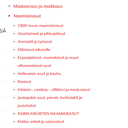
Maskeeraus ja meikkaus
Naamiaisasut
1900-luvun naamiaisasut
ISÄ
Alushameet ja pikkupöksyt
Ammatit ja työasut
Eläinasut aikuisille
Espanjalaiset, roomalaiset ja muut
ulkomaalaiset asut
Halloween asut ja kauhu
Ihoasut
Intiaani-, cowboy-, villilänsi ja mexicoasut
Joulupukin asut, parrat, tonttulakit ja
jouluhatut
KAIKKI AIKUISTEN NAAMIAISASUT
Kirkko, enkeli ja uskovaiset