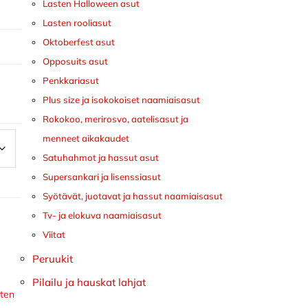
Lasten Halloween asut
Lasten rooliasut
Oktoberfest asut
Opposuits asut
Penkkariasut
Plus size ja isokokoiset naamiaisasut
Rokokoo, merirosvo, aatelisasut ja
menneet aikakaudet
Satuhahmot ja hassut asut
Supersankari ja lisenssiasut
Syötävät, juotavat ja hassut naamiaisasut
Tv- ja elokuva naamiaisasut
Viitat
Peruukit
Pilailu ja hauskat lahjat
ten