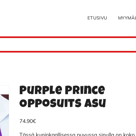
ETUSIVU
MYYMÄ
Purple Prince
Opposuits asu
74.90
€
Tässä kuninkaallisessa puvussa sinulla on koko