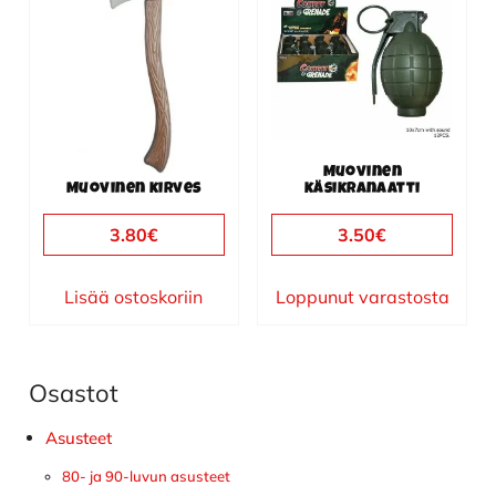
Muovinen
Muovinen kirves
käsikranaatti
3.80
€
3.50
€
Lisää ostoskoriin
Loppunut varastosta
Osastot
Ensisijainen
sivupalkki
Asusteet
80- ja 90-luvun asusteet