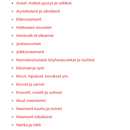
Aseet, miekat pyssyt ja valtikat
Aurinkolasit ja silmälasit
Eläinnaamarit
Halloween asusteet
Henkselit eli olkaimet
Jouluasusteet
Julkkisnaamarit
Kannatushuiskat höyhenpuuhkat ja viuhkat
Käsineet ja vyöt
Korut, riipukset, korvikset ym..
Korvat ja sarvet
Kravatit, rusetit ja solmiot
Muut naamiointi
Naamarit kauhu ja mörkö
Naamarit sekalaiset
Nahka ja niitit