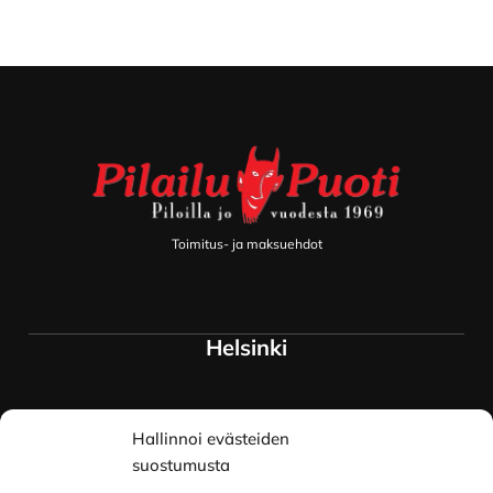
Footer
Toimitus- ja maksuehdot
Helsinki
Myymälä ja keskusvarasto
Hallinnoi evästeiden
Siltavuorenranta 18
00170 Helsinki
suostumusta