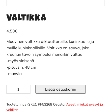
Valtikka
4.50
€
Muovinen valtikka diktaattoreille, kuninkaalle ja
muille kuninkaallisille. Valtikka on sauva, joka
kruunun tavoin symboloi monarkin valtaa.
-myös sinisenä
-pituus n. 48 cm
-muovia
Valtikka
Lisää ostoskoriin
määrä
Tuotetunnus (SKU):
PF53268
Osasto:
Aseet, miekat pyssyt ja
valtikat