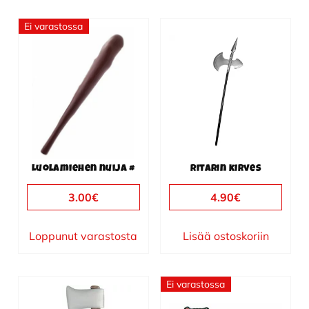
Ei varastossa
Luolamiehen nuija #
Ritarin kirves
3.00
€
4.90
€
Loppunut varastosta
Lisää ostoskoriin
Ei varastossa