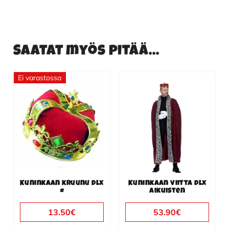
Saatat myös pitää...
Ei varastossa
Kuninkaan kruunu dlx
Kuninkaan viitta dlx
#
aikuisten
13.50
€
53.90
€