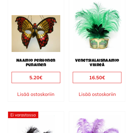
Naamio perhonen
Venetsialaisnaamio
punainen
vihreä
5.20
€
16.50
€
Lisää ostoskoriin
Lisää ostoskoriin
Ei varastossa