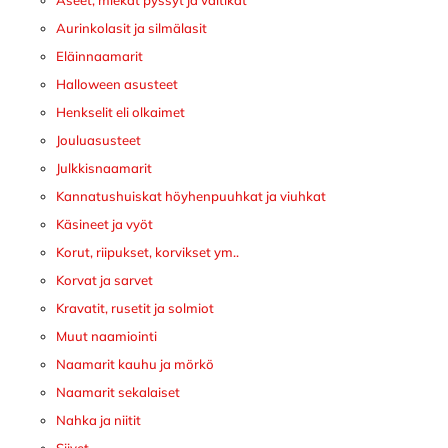
Aurinkolasit ja silmälasit
Eläinnaamarit
Halloween asusteet
Henkselit eli olkaimet
Jouluasusteet
Julkkisnaamarit
Kannatushuiskat höyhenpuuhkat ja viuhkat
Käsineet ja vyöt
Korut, riipukset, korvikset ym..
Korvat ja sarvet
Kravatit, rusetit ja solmiot
Muut naamiointi
Naamarit kauhu ja mörkö
Naamarit sekalaiset
Nahka ja niitit
Siivet