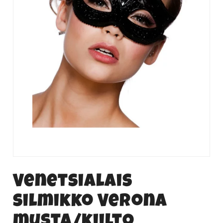
Venetsialais
silmikko Verona
musta/kiilto