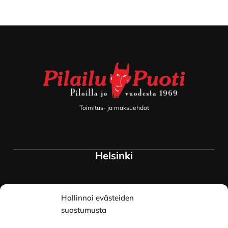
Footer
Toimitus- ja maksuehdot
Helsinki
Myymälä ja keskusvarasto
Hallinnoi evästeiden
Siltavuorenranta 18
00170 Helsinki
suostumusta
Lue lisää