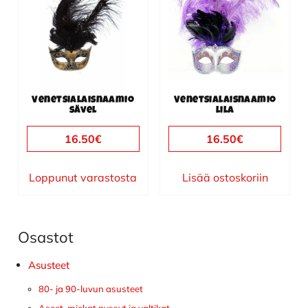
Venetsialaisnaamio
Venetsialaisnaamio
sävel
lila
16.50
€
16.50
€
Loppunut varastosta
Lisää ostoskoriin
Osastot
Ensisijainen
sivupalkki
Asusteet
80- ja 90-luvun asusteet
Aseet, miekat pyssyt ja valtikat