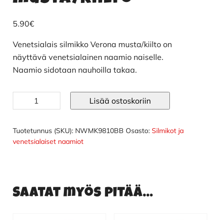
5.90
€
Venetsialais silmikko Verona musta/kiilto on
näyttävä venetsialainen naamio naiselle.
Naamio sidotaan nauhoilla takaa.
Venetsialais
Lisää ostoskoriin
silmikko
Verona
musta/kiilto
Tuotetunnus (SKU):
NWMK9810BB
Osasto:
Silmikot ja
määrä
venetsialaiset naamiot
Saatat myös pitää...