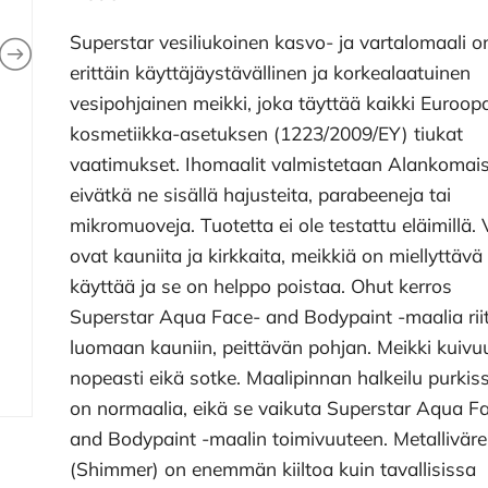
Superstar vesiliukoinen kasvo- ja vartalomaali o
erittäin käyttäjäystävällinen ja korkealaatuinen
vesipohjainen meikki, joka täyttää kaikki Euroop
kosmetiikka-asetuksen (1223/2009/EY) tiukat
vaatimukset. Ihomaalit valmistetaan Alankomai
eivätkä ne sisällä hajusteita, parabeeneja tai
mikromuoveja. Tuotetta ei ole testattu eläimillä. 
ovat kauniita ja kirkkaita, meikkiä on miellyttävä
käyttää ja se on helppo poistaa. Ohut kerros
Superstar Aqua Face- and Bodypaint -maalia rii
luomaan kauniin, peittävän pohjan. Meikki kuivu
nopeasti eikä sotke. Maalipinnan halkeilu purkis
on normaalia, eikä se vaikuta Superstar Aqua F
and Bodypaint -maalin toimivuuteen. Metalliväre
(Shimmer) on enemmän kiiltoa kuin tavallisissa