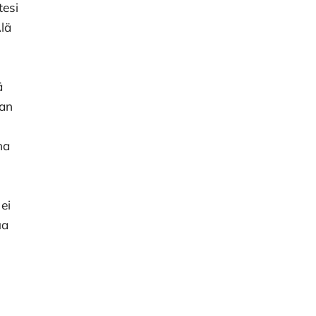
tesi
Älä
ä
aan
na
ei
ua