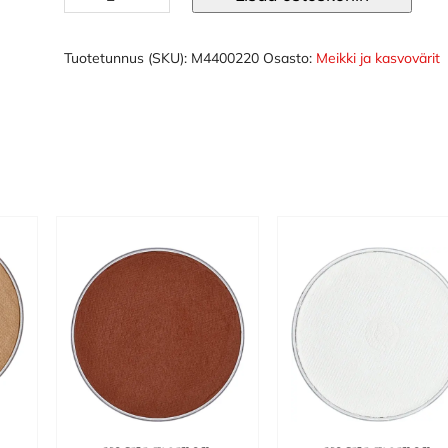
kasvoväri
sininen/metal
määrä
Tuotetunnus (SKU):
M4400220
Osasto:
Meikki ja kasvovärit