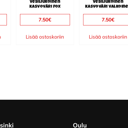
Vesiliukoinen
Vesiliukoinen
kasvoväri fox
kasvoväri valkoin
7.50
€
7.50
€
n
Lisää ostoskoriin
Lisää ostoskoriin
sinki
Oulu