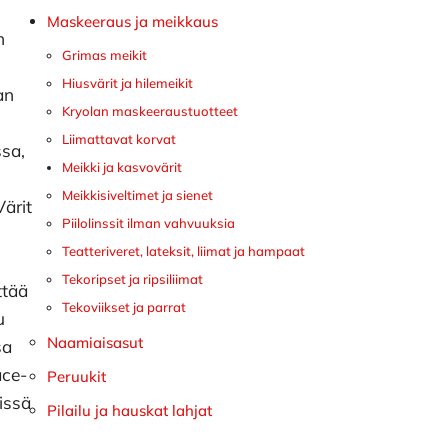
Maskeeraus ja meikkaus
n
Grimas meikit
Hiusvärit ja hilemeikit
an
Kryolan maskeeraustuotteet
Liimattavat korvat
ssa,
Meikki ja kasvovärit
Meikkisiveltimet ja sienet
Värit
Piilolinssit ilman vahvuuksia
Teatteriveret, lateksit, liimat ja hampaat
Tekoripset ja ripsiliimat
ttää
Tekoviikset ja parrat
u
Naamiaisasut
sa
ace-
Peruukit
issä
Pilailu ja hauskat lahjat