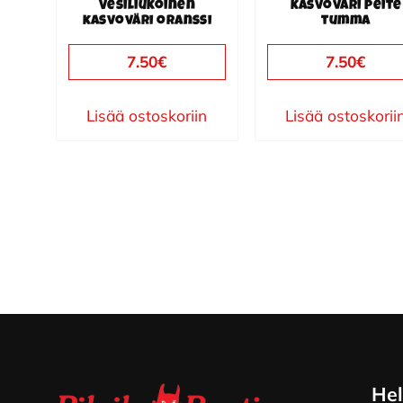
Vesiliukoinen
kasvoväri peite
kasvoväri oranssi
tumma
7.50
€
7.50
€
Lisää ostoskoriin
Lisää ostoskorii
Footer
Hel