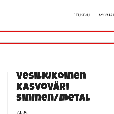
ETUSIVU
MYYMÄ
Vesiliukoinen
kasvoväri
sininen/metal
7.50
€