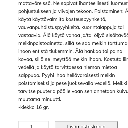
mattaväreissä. Ne sopivat ihanteellisesti luomus
pohjustukseen ja viivojen tekoon. Poistaminen: 
käytä käyttövalmiita kosteuspyyhkeitä,
vauvanpuhdistuspyyhkeitä, kuorintalappuja tai
vastaavia. Älä käytä vahaa ja/tai öljyä sisältävä
meikinpoistoainetta, sillä se saa meikin tarttum
ihoon entistä tiukemmin. Älä hankaa tai paina
kovaa, sillä se imeyttää meikin ihoon. Kostuta lii
vedellä ja käytä tarvittaessa hieman mietoa
saippuaa. Pyyhi ihoa hellävaraisesti meikin
poistamiseksi ja pese juoksevalla vedellä. Meikki 
tarvitse puuteria päälle vaan sen annetaan kuiv
muutama minuutti.
-kiekko 16 gr.
Vesiliukoinen
Lisää ostoskoriin