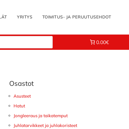
LÄT
YRITYS
TOIMITUS- JA PERUUTUSEHDOT
0.00€
Osastot
Ensisijainen
sivupalkki
Asusteet
Hatut
Jongleeraus ja taikatemput
Juhlatarvikkeet ja juhlakoristeet