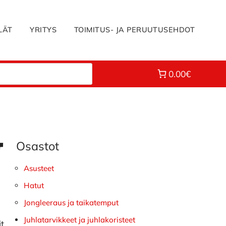
LÄT
YRITYS
TOIMITUS- JA PERUUTUSEHDOT
0.00€
Osastot
Ensisijainen
t
sivupalkki
Asusteet
Hatut
Jongleeraus ja taikatemput
Juhlatarvikkeet ja juhlakoristeet
it