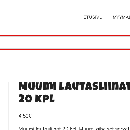
ETUSIVU
MYYMÄ
Muumi lautasliina
20 kpl
4.50
€
Muumi lautasliinat 20 kpl, Muumi aiheiset servet