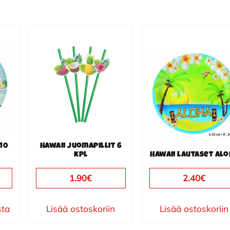
 10
Hawaii juomapillit 6
kpl
Hawaii lautaset Al
1.90
€
2.40
€
sta
Lisää ostoskoriin
Lisää ostoskoriin