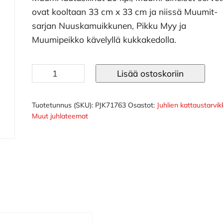
ovat kooltaan 33 cm x 33 cm ja niissä Muumit-
sarjan Nuuskamuikkunen, Pikku Myy ja
Muumipeikko kävelyllä kukkakedolla.
Muumi
Lisää ostoskoriin
lautasliinat
20
kpl
Tuotetunnus (SKU):
PJK71763
Osastot:
Juhlien kattaustarvi
Muut juhlateemat
määrä