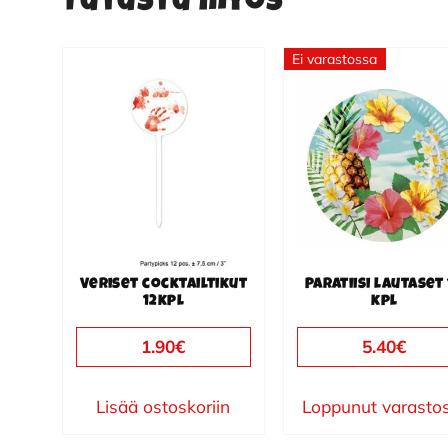
Tutustu myös
Ei varastossa
Veriset cocktailtikut
Paratiisi lautaset
12kpl
kpl
1.90
€
5.40
€
Lisää ostoskoriin
Loppunut varasto