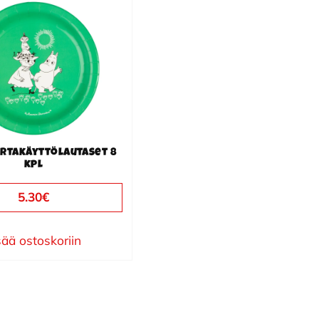
rtakäyttölautaset 8
kpl
5.30
€
sää ostoskoriin