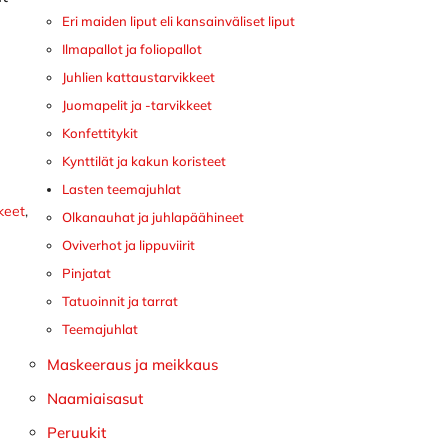
Eri maiden liput eli kansainväliset liput
Ilmapallot ja foliopallot
Juhlien kattaustarvikkeet
Juomapelit ja -tarvikkeet
Konfettitykit
Kynttilät ja kakun koristeet
Lasten teemajuhlat
kkeet
,
Olkanauhat ja juhlapäähineet
Oviverhot ja lippuviirit
Pinjatat
Tatuoinnit ja tarrat
Teemajuhlat
Maskeeraus ja meikkaus
Naamiaisasut
Peruukit