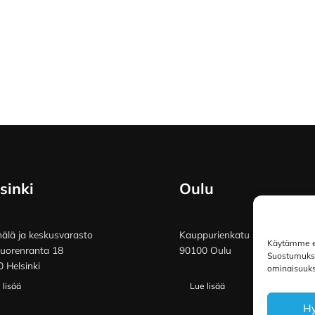
sinki
Oulu
lä ja keskusvarasto
Kauppurienkatu 34
Käytämme ev
vuorenranta 18
90100 Oulu
Suostumuksen
 Helsinki
ominaisuuksi
 lisää
Lue lisää
H