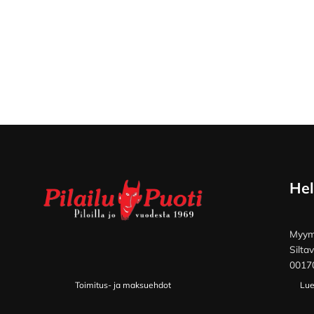
Footer
Hel
Myymä
Silta
00170
Toimitus- ja maksuehdot
Lue