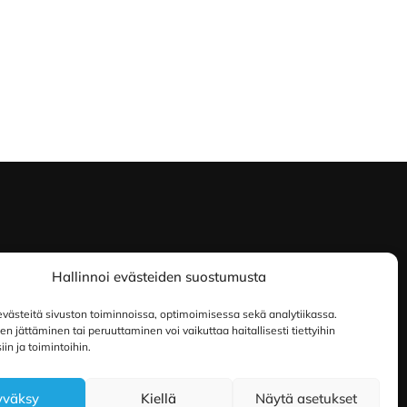
Hallinnoi evästeiden suostumusta
ästeitä sivuston toiminnoissa, optimoimisessa sekä analytiikassa.
 jättäminen tai peruuttaminen voi vaikuttaa haitallisesti tiettyihin
in ja toimintoihin.
yväksy
Kiellä
Näytä asetukset