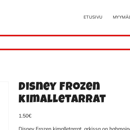
ETUSIVU
MYYMÄ
Disney Frozen
kimalletarrat
1.50
€
Disney Frozen kimalletarrat, arkissa on hahmoi