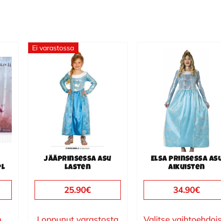
Ei varastossa
Tällä
Tällä
tuotteella
tuotteella
on
on
useampi
useampi
muunnelma.
muunnelma.
Voit
Voit
tehdä
tehdä
valinnat
valinnat
Jääprinsessa asu
Elsa prinsessa as
tuotteen
tuotteen
pl
lasten
aikuisten
sivulla.
sivulla.
25.90
€
34.90
€
n
Loppunut varastosta
Valitse vaihtoehdoi