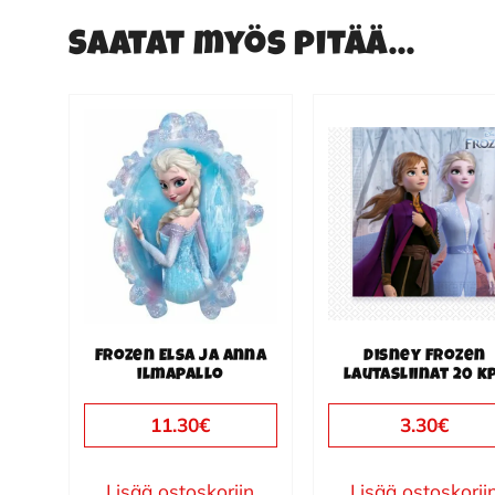
Saatat myös pitää...
Frozen Elsa ja Anna
Disney Frozen
ilmapallo
lautasliinat 20 k
11.30
€
3.30
€
Lisää ostoskoriin
Lisää ostoskorii