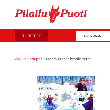
Hyppää
Hyppää
Hyppää
Hyppää
ensisijaiseen
pääsisältöön
ensisijaiseen
alatunnisteeseen
valikkoon
sivupalkkiin
Piloilla
Pilailupuoti
TUOTTEET
jo
vuodesta
1969.
Klikkaa
Alkuun
»
Kauppa
»
Disney Frozen kimalletarrat
ja
tutustu
valikoimaamme!