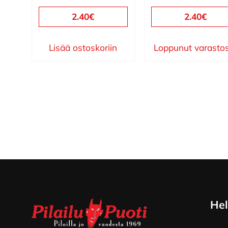
2.40
€
2.40
€
Lisää ostoskoriin
Loppunut varasto
Footer
Hel