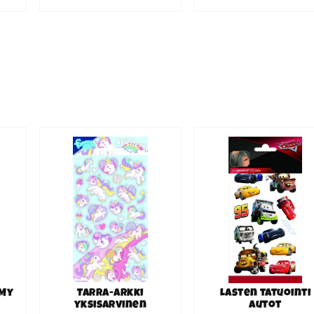
 My
Tarra-arkki
Lasten tatuointi
yksisarvinen
Autot