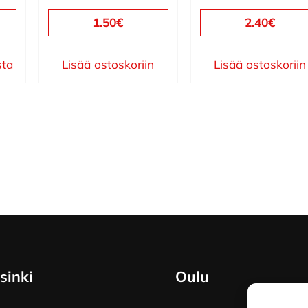
1.50
€
2.40
€
sta
Lisää ostoskoriin
Lisää ostoskoriin
sinki
Oulu