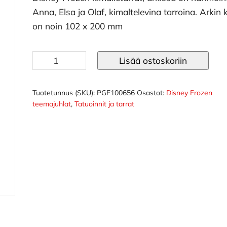
Anna, Elsa ja Olaf, kimaltelevina tarroina. Arkin
on noin 102 x 200 mm
Disney
Lisää ostoskoriin
Frozen
kimalletarrat
määrä
Tuotetunnus (SKU):
PGF100656
Osastot:
Disney Frozen
teemajuhlat
,
Tatuoinnit ja tarrat