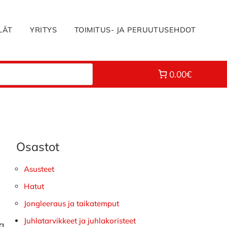
LÄT
YRITYS
TOIMITUS- JA PERUUTUSEHDOT
0.00€
Osastot
Ensisijainen
sivupalkki
Asusteet
Hatut
Jongleeraus ja taikatemput
Juhlatarvikkeet ja juhlakoristeet
na