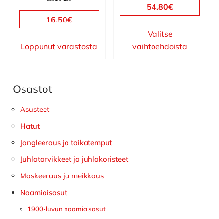
sivulla.
sivulla.
54.80
€
16.50
€
Valitse
Loppunut varastosta
vaihtoehdoista
Osastot
Ensisijainen
sivupalkki
Asusteet
Hatut
Jongleeraus ja taikatemput
Juhlatarvikkeet ja juhlakoristeet
Maskeeraus ja meikkaus
Naamiaisasut
1900-luvun naamiaisasut