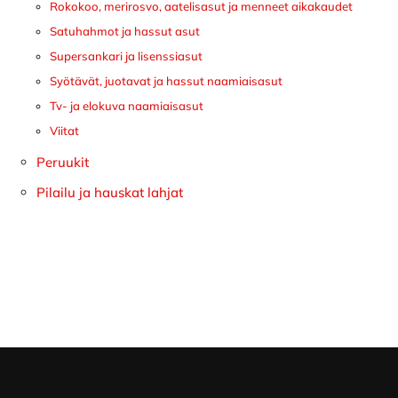
Rokokoo, merirosvo, aatelisasut ja menneet aikakaudet
Satuhahmot ja hassut asut
Supersankari ja lisenssiasut
Syötävät, juotavat ja hassut naamiaisasut
Tv- ja elokuva naamiaisasut
Viitat
Peruukit
Pilailu ja hauskat lahjat
Footer