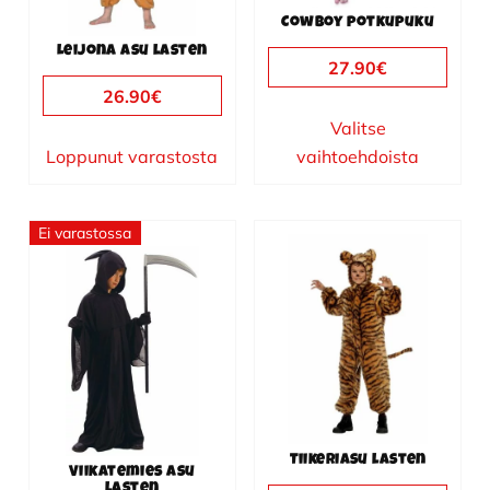
valinnat
valinnat
Cowboy potkupuku
tuotteen
tuotteen
Leijona asu lasten
sivulla.
sivulla.
27.90
€
26.90
€
Valitse
Loppunut varastosta
vaihtoehdoista
Ei varastossa
Tällä
Tällä
tuotteella
tuotteella
on
on
useampi
useampi
muunnelma.
muunnelma.
Voit
Voit
tehdä
tehdä
valinnat
valinnat
Tiikeriasu lasten
tuotteen
tuotteen
Viikatemies asu
lasten