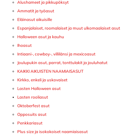
Alushameet ja pikkupöksyt
Ammatit ja työasut
Eläinasut aikuisille
Espanjalaiset, roomalaiset ja muut ulkomaalaiset asut
Halloween asut ja kauhu
Ihoasut
Intiaani-, cowboy-, villilänsi ja mexicoasut
Joulupukin asut, parrat, tonttulakit ja jouluhatut
KAIKKI AIKUISTEN NAAMIAISASUT
Kirkko, enkeli ja uskovaiset
Lasten Halloween asut
Lasten rooliasut
Oktoberfest asut
Opposuits asut
Penkkariasut
Plus size ja isokokoiset naamiaisasut