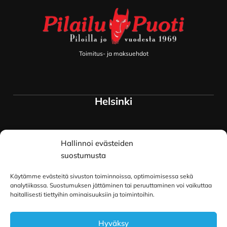
Toimitus- ja maksuehdot
Helsinki
Myymälä ja keskusvarasto
Hallinnoi evästeiden
Siltavuorenranta 18
00170 Helsinki
suostumusta
Lue lisää
Käytämme evästeitä sivuston toiminnoissa, optimoimisessa sekä
Oulu
analytiikassa. Suostumuksen jättäminen tai peruuttaminen voi vaikuttaa
haitallisesti tiettyihin ominaisuuksiin ja toimintoihin.
Kauppurienkatu 34
Hyväksy
90100 Oulu