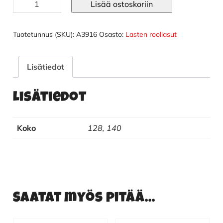
Lasten
Lisää ostoskoriin
poliisiasu
määrä
Tuotetunnus (SKU):
A3916
Osasto:
Lasten rooliasut
Lisätiedot
Lisätiedot
Koko
128, 140
Saatat myös pitää...