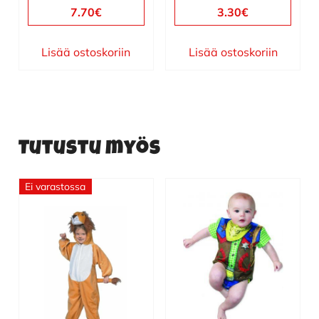
7.70
€
3.30
€
Lisää ostoskoriin
Lisää ostoskoriin
Tutustu myös
Ei varastossa
Tällä
Tällä
tuotteella
tuotteella
on
on
useampi
useampi
muunnelma.
muunnelma.
Voit
Voit
tehdä
tehdä